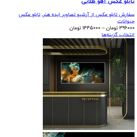
تابلو عکس آهو طلایی
سفارش تابلو عکس از آرشیو تصاویر ایده هنر
,
تابلو عکس
حیوانات
محدوده
396000
تومان
–
1445000
تومان
قیمت:
انتخاب گزینه‌ها
396000 تومان
تا
1445000 تومان