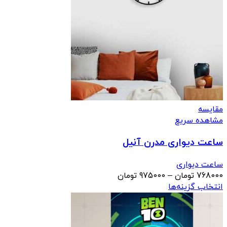
مقایسه
مشاهده سریع
ساعت دیواری مدرن آنیل
ساعت دیواری
محدوده
768000
تومان
–
975000
تومان
قیمت:
انتخاب گزینه‌ها
768000 تومان
تا
975000 تومان