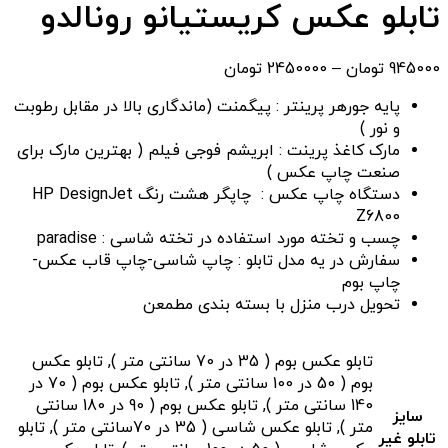
قیمت:
تابلو عکس کریستیانو رونالدو
945000 توم
تا
محدوده
945000
تومان
–
2450000
تومان
2450000 تومان
قیمت:
پایه جورهر پرینتر : پیگمنت (ماندگاری بالا در مقابل رطوبت
945000 تومان
و نور )
تا
مارک کاغذ پرینت : ابریشم فوجی فیلم ( بهترین مارک برای
2450000 تومان
صنعت چاپ عکس )
دستگاه چاپ عکس : چاپگر هشت رنگ HP DesignJet
Z6800
چسب و تخته مورد استفاده در تخته شاسی : paradise
سفارش در یه مدل تابلو : چاپ شاسی-چاپ قاب عکس-
چاپ بوم
تحویل درب منزل با بسته بندی مطمعن
تابلو عکس بوم ( 35 در 70 سانتی متر ), تابلو عکس
بوم ( 50 در 100 سانتی متر ), تابلو عکس بوم ( 70 در
140 سانتی متر ), تابلو عکس بوم ( 90 در 180 سانتی
سایز
متر ), تابلو عکس شاسی ( 35 در 70سانتی متر ), تابلو
تابلو غیر