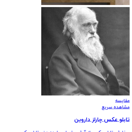
مقایسه
مشاهده سریع
تابلو عکس چارلز داروین