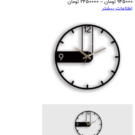
محدوده
945000
تومان
–
2450000
تومان
قیمت:
اطلاعات بیشتر
945000 تومان
تا
2450000 تومان