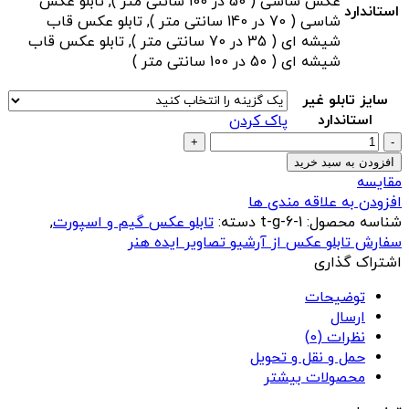
عکس شاسی ( 50 در 100 سانتی متر ), تابلو عکس
استاندارد
شاسی ( 70 در 140 سانتی متر ), تابلو عکس قاب
شیشه ای ( 35 در 70 سانتی متر ), تابلو عکس قاب
شیشه ای ( 50 در 100 سانتی متر )
سایز تابلو غیر
استاندارد
پاک کردن
تابلو
عکس
افزودن به سبد خرید
کریستیانو
مقایسه
رونالدو
افزودن به علاقه مندی ها
عدد
شناسه محصول:
t-g-6-1
دسته:
تابلو عکس گیم و اسپورت
,
سفارش تابلو عکس از آرشیو تصاویر ایده هنر
اشتراک گذاری
توضیحات
ارسال
نظرات (0)
حمل و نقل و تحویل
محصولات بیشتر