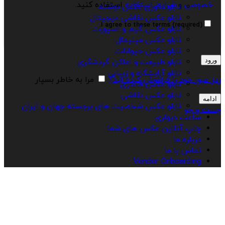
خصوصی
و
شرایط استفاده
استفاده کنید.
تابلو دکوری عکس نوشته
تابلو عکس نقاشی دیجیتال
I agree to these terms (required).
تابلو عکس گیم و اسپورت
تابلو عکس مینیمال
تابلو عکس حیوانات
ورود
تابلو طبیعت و اماکن گردشگری
تابلو آرایشگاه و زیبایی
رمز عبور خود را فراموش کرده اید؟
مرا به خاطر بسپار
تابلو عکس فانتزی
تابلو عکس نقاشی
ادامه
تابلو عکس شخصیت های برجسته جهان و ایران
جست و جو
ساعت دیواری
چاپ آنلاین عکس های شما
درباره ما
تماس با ما
Vendor Onboarding