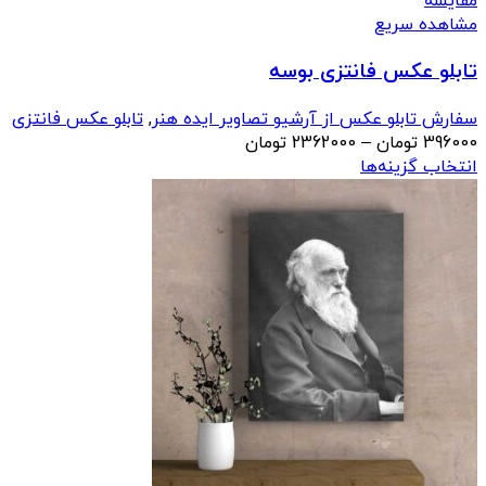
مقایسه
مشاهده سریع
تابلو عکس فانتزی بوسه
سفارش تابلو عکس از آرشیو تصاویر ایده هنر
,
تابلو عکس فانتزی
محدوده
396000
تومان
–
2362000
تومان
قیمت:
انتخاب گزینه‌ها
396000 تومان
تا
2362000 تومان