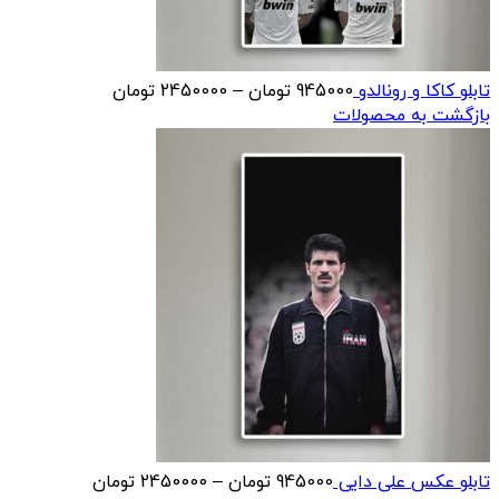
محدوده
تابلو کاکا و رونالدو
945000
تومان
–
2450000
تومان
قیمت:
بازگشت به محصولات
945000 تومان
تا
2450000 تومان
محدوده
تابلو عکس علی دایی
945000
تومان
–
2450000
تومان