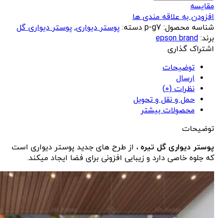
گل
مقایسه
تیره
افزودن به علاقه مندی ها
عدد
شناسه محصول:
p-g7
دسته:
پوستر دیواری
,
پوستر دیواری گل
برند:
epson brand
اشتراک گذاری
توضیحات
ارسال
نظرات (0)
حمل و نقل و تحویل
محصولات بیشتر
توضیحات
پوستر دیواری گل تیره ،
از طرح های جدید پوستر دیواری است
که جلوه خاصی دارد و زیبایی افزونی برای فضا ایجاد میکند.