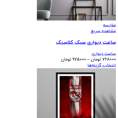
مقایسه
مشاهده سریع
ساعت دیواری سبک کلاسیک
ساعت دیواری
محدوده
768000
تومان
–
975000
تومان
قیمت:
انتخاب گزینه‌ها
768000 تومان
تا
975000 تومان