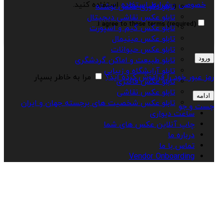
خصوصی
و
شرایط استفاده
استفاده کنید.
تابلو دکوری عکس نوشته
تابلو عکس نقاشی دیجیتال
I agree to these terms (required).
تابلو عکس گیم و اسپورت
تابلو عکس مینیمال
تابلو عکس حیوانات
ورود
تابلو طبیعت و اماکن گردشگری
تابلو آرایشگاه و زیبایی
رمز عبور خود را فراموش کرده اید؟
مرا به خاطر بسپار
تابلو عکس فانتزی
تابلو عکس نقاشی
ادامه
تابلو عکس شخصیت های برجسته جهان و ایران
جست و جو
ساعت دیواری
چاپ آنلاین عکس های شما
درباره ما
تماس با ما
Vendor Onboarding