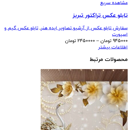
مشاهده سریع
تابلو عکس تراکتور تبریز
سفارش تابلو عکس از آرشیو تصاویر ایده هنر
,
تابلو عکس گیم و
اسپورت
محدوده
945000
تومان
–
2450000
تومان
قیمت:
اطلاعات بیشتر
945000 تومان
محصولات مرتبط
تا
2450000 تومان