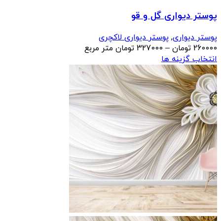
پوستر دیواری گل و قو
پوستر دیواری
,
پوستر دیواری لاکچری
محدوده
260000
تومان
–
327000
تومان
متر مربع
قیمت:
انتخاب گزینه ها
260000 تومان
تا
327000 تومان