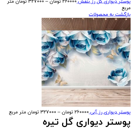
محدوده
پوستر دیواری گل رز بنفش
260000
تومان
–
327000
تومان
متر
قیمت:
مربع
00
بازگشت به محصولات
تا
327000 تومان
محدوده
پوستر دیواری رز آبی
260000
تومان
–
327000
تومان
متر مربع
قیمت:
پوستر دیواری گل تیره
260000 تومان
تا