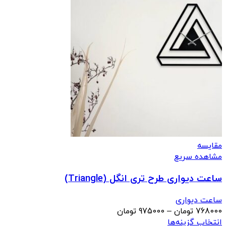
مقایسه
مشاهده سریع
ساعت دیواری طرح تری انگل (Triangle)
ساعت دیواری
محدوده
768000
تومان
–
975000
تومان
قیمت:
انتخاب گزینه‌ها