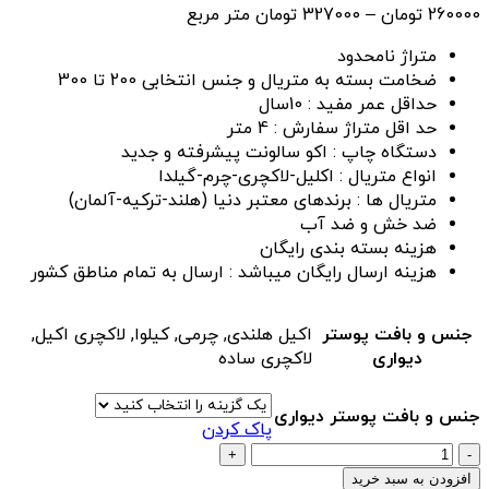
محدوده
260000
تومان
–
327000
تومان
متر مربع
327000 تومان
قیمت:
متراژ نامحدود
260000 تومان
ضخامت بسته به متریال و جنس انتخابی 200 تا 300
تا
حداقل عمر مفید : 10سال
327000 تومان
حد اقل متراژ سفارش : 4 متر
دستگاه چاپ : اکو سالونت پیشرفته و جدید
انواع متریال : اکلیل-لاکچری-چرم-گیلدا
متریال ها : برندهای معتبر دنیا (هلند-ترکیه-آلمان)
ضد خش و ضد آب
هزینه بسته بندی رایگان
هزینه ارسال رایگان میباشد : ارسال به تمام مناطق کشور
جنس و بافت پوستر
اکیل هلندی, چرمی, کیلوا, لاکچری اکیل,
دیواری
لاکچری ساده
جنس و بافت پوستر دیواری
پاک کردن
پوستر
دیواری
افزودن به سبد خرید