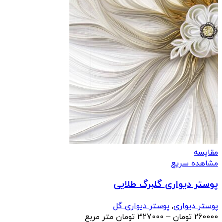
مقایسه
مشاهده سریع
پوستر دیواری گلبرگ طلایی
پوستر دیواری
,
پوستر دیواری گل
محدوده
260000
تومان
–
327000
تومان
متر مربع