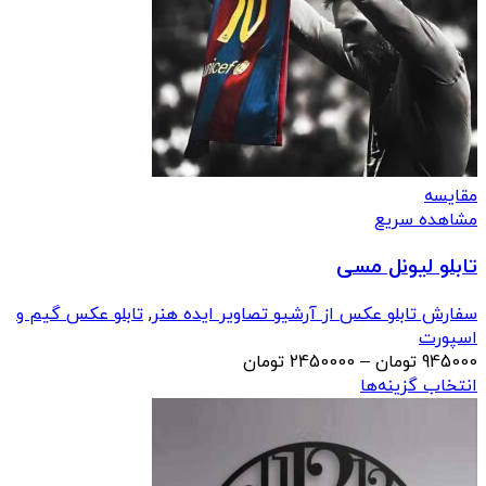
مقایسه
مشاهده سریع
تابلو لیونل مسی
سفارش تابلو عکس از آرشیو تصاویر ایده هنر
,
تابلو عکس گیم و
اسپورت
محدوده
945000
تومان
–
2450000
تومان
قیمت:
انتخاب گزینه‌ها
945000 تومان
تا
2450000 تومان