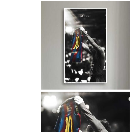
768000 تومان
تا
975000 تومان