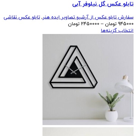
تابلو عکس گل نیلوفر آبی
سفارش تابلو عکس از آرشیو تصاویر ایده هنر
,
تابلو عکس نقاشی
محدوده
945000
تومان
–
2450000
تومان
قیمت:
انتخاب گزینه‌ها
945000 تومان
تا
2450000 تومان