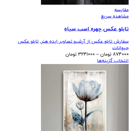
مقایسه
مشاهده سریع
تابلو عکس چهره اسب سیاه
سفارش تابلو عکس از آرشیو تصاویر ایده هنر
,
تابلو عکس
حیوانات
محدوده
874000
تومان
–
3241000
تومان
قیمت:
انتخاب گزینه‌ها
874000 تومان
تا
3241000 تومان