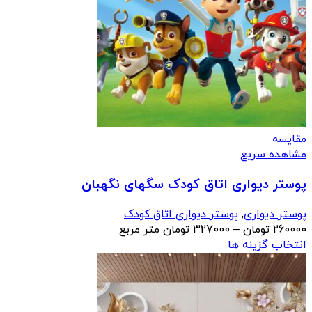
مقایسه
مشاهده سریع
پوستر دیواری اتاق کودک سگهای نگهبان
پوستر دیواری
,
پوستر دیواری اتاق کودک
محدوده
260000
تومان
–
327000
تومان
متر مربع
قیمت:
انتخاب گزینه ها
260000 تومان
تا
327000 تومان